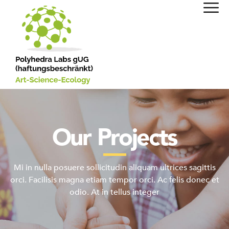
Our Projects
Mi in nulla posuere sollicitudin aliquam ultrices sagittis
orci. Facilisis magna etiam tempor orci. Ac felis donec et
odio. At in tellus integer