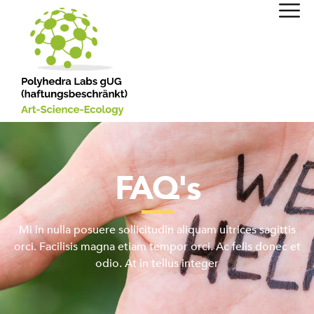
FAQ's
Mi in nulla posuere sollicitudin aliquam ultrices sagittis
orci. Facilisis magna etiam tempor orci. Ac felis donec et
odio. At in tellus integer